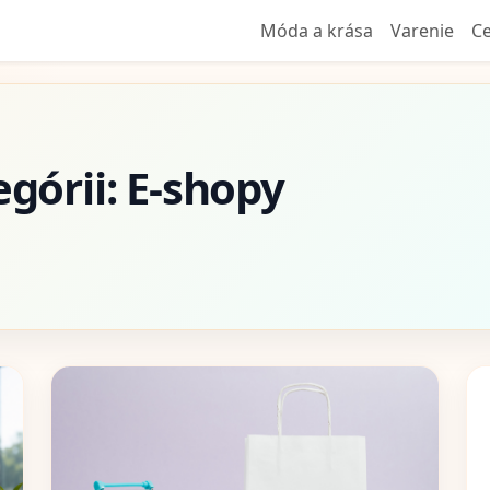
Móda a krása
Varenie
Ce
egórii: E-shopy