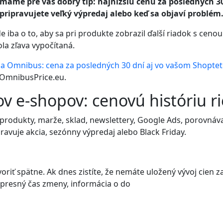
máme pre vás dobrý tip: najnižšiu cenu za posledných 30 
pripravujete veľký výpredaj alebo keď sa objaví problém
ba o to, aby sa pri produkte zobrazil ďalší riadok s cenou. 
la zľava vypočítaná.
a Omnibus: cena za posledných 30 dní aj vo vašom Shoptet
 OmnibusPrice.eu.
ov e-shopov: cenovú históriu r
 produkty, marže, sklad, newslettery, Google Ads, porovná
avuje akcia, sezónny výpredaj alebo Black Friday.
riť spätne. Ak dnes zistíte, že nemáte uložený vývoj cien za
 presný čas zmeny, informácia o do