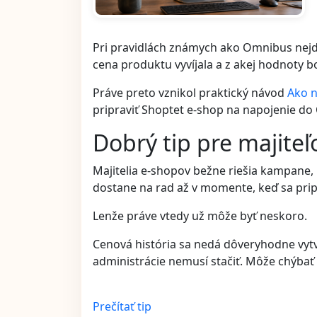
Pri pravidlách známych ako Omnibus nejde i
cena produktu vyvíjala a z akej hodnoty bo
Práve preto vznikol praktický návod
Ako n
pripraviť Shoptet e-shop na napojenie do
Dobrý tip pre majiteľ
Majitelia e-shopov bežne riešia kampane,
dostane na rad až v momente, keď sa pripr
Lenže práve vtedy už môže byť neskoro.
Cenová história sa nedá dôveryhodne vytvo
administrácie nemusí stačiť. Môže chýbať
Prečítať tip