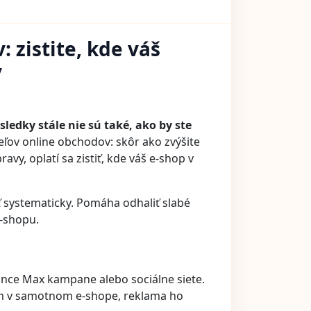
 zistite, kde váš
v
sledky stále nie sú také, ako by ste
eľov online obchodov: skôr ako zvýšite
vy, oplatí sa zistiť, kde váš e-shop v
ť systematicky. Pomáha odhaliť slabé
e-shopu.
ance Max kampane alebo sociálne siete.
lém v samotnom e-shope, reklama ho