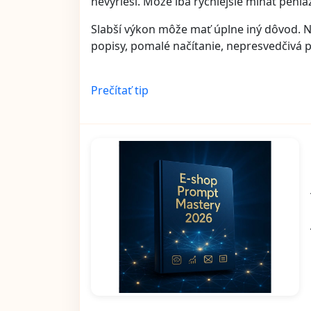
nevyrieši. Môže iba rýchlejšie míňať penia
Slabší výkon môže mať úplne iný dôvod. 
popisy, pomalé načítanie, nepresvedčivá 
Prečítať tip