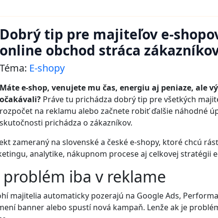
Dobrý tip pre majiteľov e-shopov:
online obchod stráca zákazníko
Téma:
E-shopy
Máte e-shop, venujete mu čas, energiu aj peniaze, ale vý
očakávali?
Práve tu prichádza dobrý tip pre všetkých majit
rozpočet na reklamu alebo začnete robiť ďalšie náhodné úpra
skutočnosti prichádza o zákazníkov.
jekt zameraný na slovenské a české e-shopy, ktoré chcú rás
ketingu, analytike, nákupnom procese aj celkovej stratégii 
e problém iba v reklame
hí majitelia automaticky pozerajú na Google Ads, Perform
 vymení banner alebo spustí nová kampaň. Lenže ak je prob