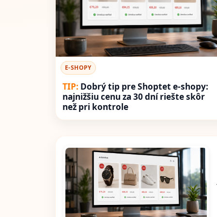
E-SHOPY
Dobrý tip pre Shoptet e-shopy:
najnižšiu cenu za 30 dní riešte skôr
než pri kontrole