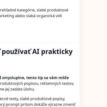
rehľadné kategórie, slabé produktové
rketing alebo slabá organická vidi
 používať AI prakticky
AI zmysluplne, tento tip sa vám môže
 produktových popisov, reklamných textov,
e jej zadáte úlohu.
cné texty, slabé produktové popisy,
brý prompt pritom dokáže výrazne zmeniť