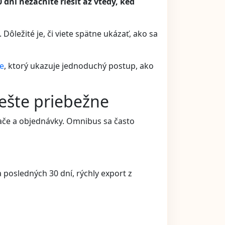
dní nezačnite riešiť až vtedy, keď
.
Dôležité je, či viete spätne ukázať, ako sa
e
, ktorý ukazuje jednoduchý postup, ako
iešte priebežne
vače a objednávky. Omnibus sa často
 posledných 30 dní, rýchly export z