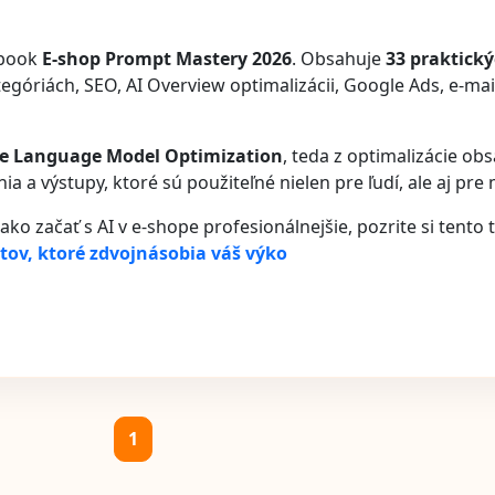
-book
E-shop Prompt Mastery 2026
. Obsahuje
33 praktick
óriách, SEO, AI Overview optimalizácii, Google Ads, e-mail
e Language Model Optimization
, teda z optimalizácie ob
ia a výstupy, ktoré sú použiteľné nielen pre ľudí, ale aj pr
ko začať s AI v e-shope profesionálnejšie, pozrite si tento t
tov, ktoré zdvojnásobia váš výko
1