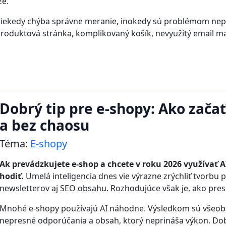
ze.
Niekedy chýba správne meranie, inokedy sú problémom nep
produktová stránka, komplikovaný košík, nevyužitý email ma
Dobrý tip pre e-shopy: Ako začať
a bez chaosu
Téma:
E-shopy
Ak prevádzkujete e-shop a chcete v roku 2026 využívať 
hodiť.
Umelá inteligencia dnes vie výrazne zrýchliť tvorbu
newsletterov aj SEO obsahu. Rozhodujúce však je, ako presn
Mnohé e-shopy používajú AI náhodne. Výsledkom sú všeobe
nepresné odporúčania a obsah, ktorý neprináša výkon. Do