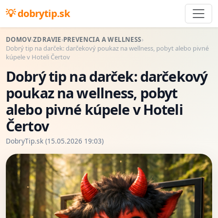
dobrytip.sk
DOMOV
›
ZDRAVIE
›
PREVENCIA A WELLNESS
›
Dobrý tip na darček: darčekový poukaz na wellness, pobyt alebo pivné
kúpele v Hoteli Čertov
Dobrý tip na darček: darčekový
poukaz na wellness, pobyt
alebo pivné kúpele v Hoteli
Čertov
DobryTip.sk (15.05.2026 19:03)