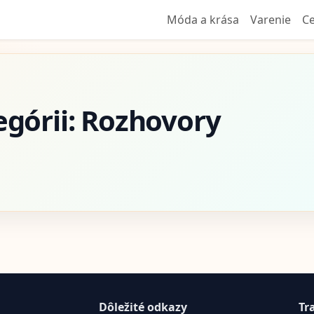
Móda a krása
Varenie
Ce
egórii: Rozhovory
Dôležité odkazy
Tr