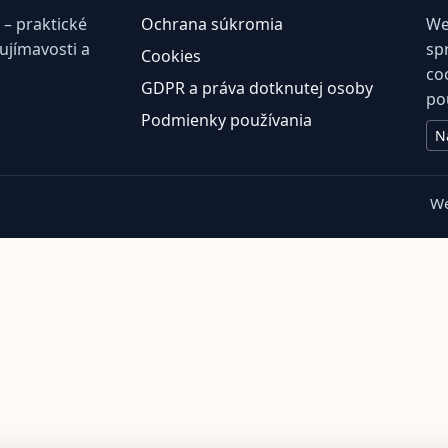
– praktické
Ochrana súkromia
We
aujímavosti a
sp
Cookies
co
GDPR a práva dotknutej osoby
po
Podmienky používania
N
We