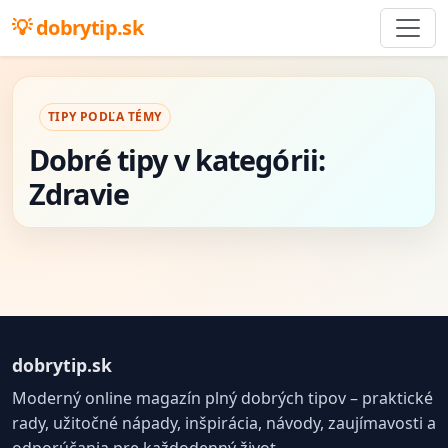
dobrytip.sk
TIPY PODĽA TÉMY
Dobré tipy v kategórii:
Zdravie
dobrytip.sk
Moderný online magazín plný dobrých tipov – praktické
rady, užitočné nápady, inšpirácia, návody, zaujímavosti a
odporúčania pre každodenný život.