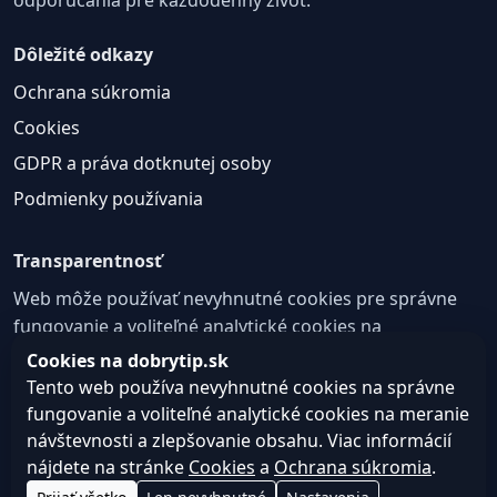
Dôležité odkazy
Ochrana súkromia
Cookies
GDPR a práva dotknutej osoby
Podmienky používania
Transparentnosť
Web môže používať nevyhnutné cookies pre správne
fungovanie a voliteľné analytické cookies na
zlepšovanie obsahu a používateľskej skúsenosti.
Cookies na dobrytip.sk
Tento web používa nevyhnutné cookies na správne
Nastavenie cookies
fungovanie a voliteľné analytické cookies na meranie
návštevnosti a zlepšovanie obsahu. Viac informácií
nájdete na stránke
Cookies
a
Ochrana súkromia
.
© 2026 dobrytip.sk