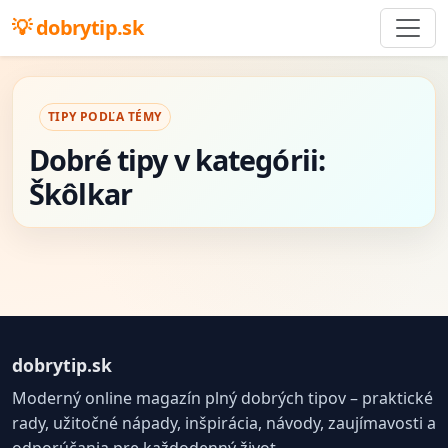
dobrytip.sk
TIPY PODĽA TÉMY
Dobré tipy v kategórii:
Škôlkar
dobrytip.sk
Moderný online magazín plný dobrých tipov – praktické
rady, užitočné nápady, inšpirácia, návody, zaujímavosti a
odporúčania pre každodenný život.