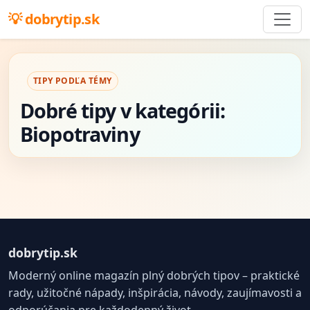
dobrytip.sk
TIPY PODĽA TÉMY
Dobré tipy v kategórii:
Biopotraviny
dobrytip.sk
Moderný online magazín plný dobrých tipov – praktické
rady, užitočné nápady, inšpirácia, návody, zaujímavosti a
odporúčania pre každodenný život.