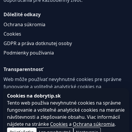
Dôležité odkazy
Ochrana súkromia
Cookies
GDPR a práva dotknutej osoby
Podmienky používania
Transparentnosť
Web môže používať nevyhnutné cookies pre správne
fungovanie a voliteľné analytické cookies na
zlepšovanie obsahu a používateľskej skúsenosti.
Cookies na dobrytip.sk
Tento web používa nevyhnutné cookies na správne
Nastavenie cookies
fungovanie a voliteľné analytické cookies na meranie
návštevnosti a zlepšovanie obsahu. Viac informácií
nájdete na stránke
Cookies
a
Ochrana súkromia
.
© 2026 dobrytip.sk