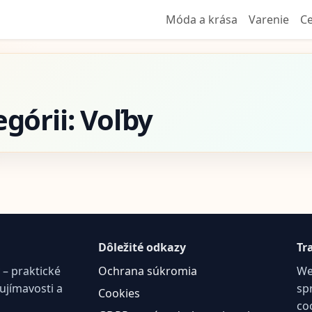
Móda a krása
Varenie
Ce
egórii: Voľby
Dôležité odkazy
Tr
– praktické
Ochrana súkromia
We
aujímavosti a
sp
Cookies
co