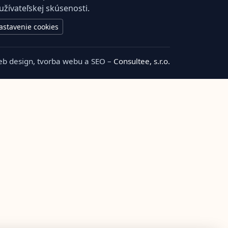
užívateľskej skúsenosti.
astavenie cookies
b design, tvorba webu a SEO –
Consultee, s.r.o.