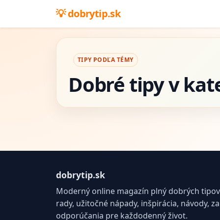
dobrytip.sk
TIPY PODĽA TÉMY
Dobré tipy v kat
dobrytip.sk
Moderný online magazín plný dobrých tipov 
rady, užitočné nápady, inšpirácia, návody, z
odporúčania pre každodenný život.