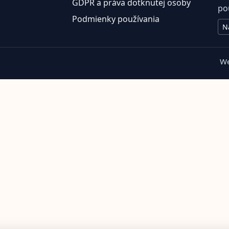
GDPR a práva dotknutej osoby
po
Podmienky používania
N
We