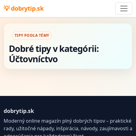
dobrytip.sk
TIPY PODĽA TÉMY
Dobré tipy v kategórii:
Účtovníctvo
dobrytip.sk
Moderný online magazín plný dobrých tipov – praktické
rady, užitočné nápady, inšpirácia, návody, zaujímavosti a
odporúčania pre každodenný život.