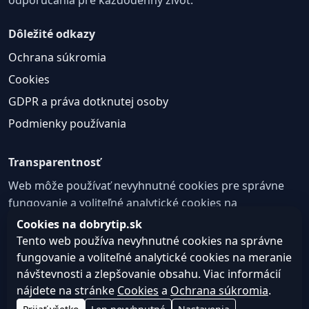
Dôležité odkazy
Ochrana súkromia
Cookies
GDPR a práva dotknutej osoby
Podmienky používania
Transparentnosť
Web môže používať nevyhnutné cookies pre správne
fungovanie a voliteľné analytické cookies na
zlepšovanie obsahu a používateľskej skúsenosti.
Cookies na dobrytip.sk
Tento web používa nevyhnutné cookies na správne
Nastavenie cookies
fungovanie a voliteľné analytické cookies na meranie
návštevnosti a zlepšovanie obsahu. Viac informácií
nájdete na stránke
Cookies
a
Ochrana súkromia
.
© 2026 dobrytip.sk