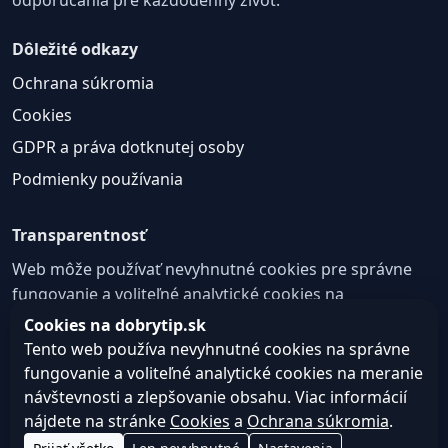
Dôležité odkazy
Ochrana súkromia
Cookies
GDPR a práva dotknutej osoby
Podmienky používania
Transparentnosť
Web môže používať nevyhnutné cookies pre správne
fungovanie a voliteľné analytické cookies na
zlepšovanie obsahu a používateľskej skúsenosti.
Cookies na dobrytip.sk
Tento web používa nevyhnutné cookies na správne
Nastavenie cookies
fungovanie a voliteľné analytické cookies na meranie
návštevnosti a zlepšovanie obsahu. Viac informácií
nájdete na stránke
Cookies
a
Ochrana súkromia
.
© 2026 dobrytip.sk