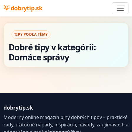
dobrytip.sk
TIPY PODĽA TÉMY
Dobré tipy v kategórii:
Domáce správy
dobrytip.sk
Moderný online magazín plný dobrých tipov – praktické
rady, užitočné nápady, inšpirácia, návody, zaujímavosti a
odporúčania pre každodenný život.