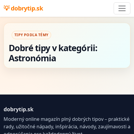
dobrytip.sk
TIPY PODĽA TÉMY
Dobré tipy v kategórii:
Astronómia
dobrytip.sk
Moderný online magazín plný dobrých tipov – praktické
rady, užitočné nápady, inšpirácia, návody, zaujímavosti a
odporúčania pre každodenný život.