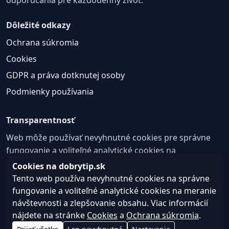
Dôležité odkazy
Ochrana súkromia
Cookies
GDPR a práva dotknutej osoby
Podmienky používania
Transparentnosť
Web môže používať nevyhnutné cookies pre správne
fungovanie a voliteľné analytické cookies na
zlepšovanie obsahu a používateľskej skúsenosti.
Cookies na dobrytip.sk
Tento web používa nevyhnutné cookies na správne
Nastavenie cookies
fungovanie a voliteľné analytické cookies na meranie
návštevnosti a zlepšovanie obsahu. Viac informácií
nájdete na stránke
Cookies
a
Ochrana súkromia
.
© 2026 dobrytip.sk