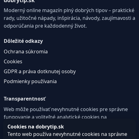
Moderný online magazín plný dobrých tipov – praktické
rady, užitočné nápady, inšpirácia, návody, zaujímavosti a
odporúčania pre každodenný život.
Dôležité odkazy
Ochrana súkromia
Cookies
GDPR a práva dotknutej osoby
Podmienky používania
Transparentnosť
Web môže používať nevyhnutné cookies pre správne
fungovanie a voliteľné analytické cookies na
zlepšovanie obsahu a používateľskej skúsenosti.
Cookies na dobrytip.sk
Tento web používa nevyhnutné cookies na správne
Nastavenie cookies