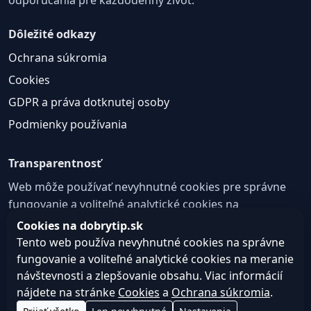
Dôležité odkazy
Ochrana súkromia
Cookies
GDPR a práva dotknutej osoby
Podmienky používania
Transparentnosť
Web môže používať nevyhnutné cookies pre správne
fungovanie a voliteľné analytické cookies na
zlepšovanie obsahu a používateľskej skúsenosti.
Cookies na dobrytip.sk
Tento web používa nevyhnutné cookies na správne
Nastavenie cookies
fungovanie a voliteľné analytické cookies na meranie
návštevnosti a zlepšovanie obsahu. Viac informácií
nájdete na stránke
Cookies
a
Ochrana súkromia
.
© 2026 dobrytip.sk