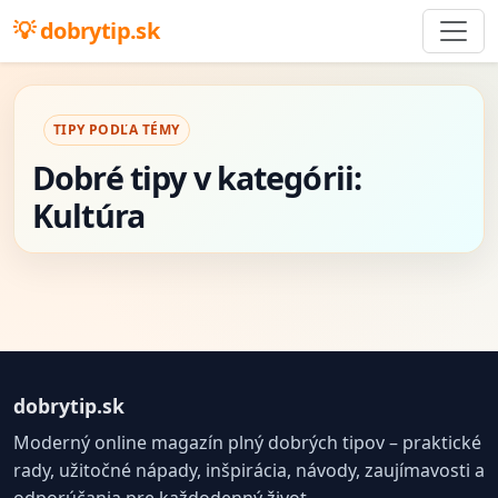
dobrytip.sk
TIPY PODĽA TÉMY
Dobré tipy v kategórii:
Kultúra
dobrytip.sk
Moderný online magazín plný dobrých tipov – praktické
rady, užitočné nápady, inšpirácia, návody, zaujímavosti a
odporúčania pre každodenný život.