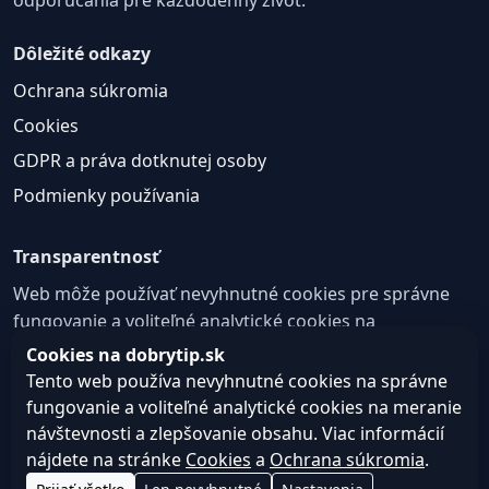
Dôležité odkazy
Ochrana súkromia
Cookies
GDPR a práva dotknutej osoby
Podmienky používania
Transparentnosť
Web môže používať nevyhnutné cookies pre správne
fungovanie a voliteľné analytické cookies na
zlepšovanie obsahu a používateľskej skúsenosti.
Cookies na dobrytip.sk
Tento web používa nevyhnutné cookies na správne
Nastavenie cookies
fungovanie a voliteľné analytické cookies na meranie
návštevnosti a zlepšovanie obsahu. Viac informácií
nájdete na stránke
Cookies
a
Ochrana súkromia
.
© 2026 dobrytip.sk