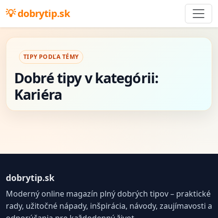
dobrytip.sk
TIPY PODĽA TÉMY
Dobré tipy v kategórii:
Kariéra
dobrytip.sk
Moderný online magazín plný dobrých tipov – praktické
rady, užitočné nápady, inšpirácia, návody, zaujímavosti a
odporúčania pre každodenný život.