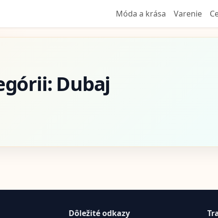
Móda a krása
Varenie
Ce
egórii: Dubaj
Dôležité odkazy
Tr