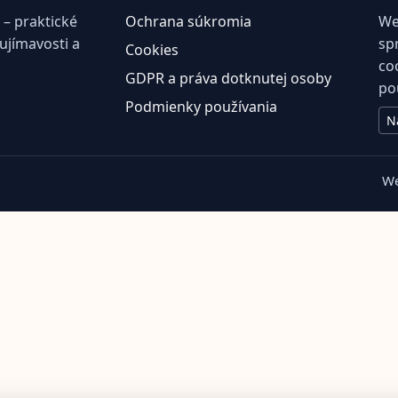
– praktické
Ochrana súkromia
We
aujímavosti a
sp
Cookies
co
GDPR a práva dotknutej osoby
po
Podmienky používania
N
We