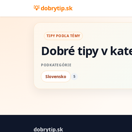
dobrytip.sk
TIPY PODĽA TÉMY
Dobré tipy v kat
PODKATEGÓRIE
Slovensko
5
dobrytip.sk