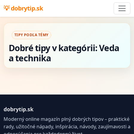
dobrytip.sk
TIPY PODĽA TÉMY
Dobré tipy v kategórii: Veda
a technika
dobrytip.sk
Moderný online magazín plný dobrých tipov – praktické
rady, užitočné nápady, inšpirácia, návody, zaujímavosti a
odporúčania pre každodenný život.