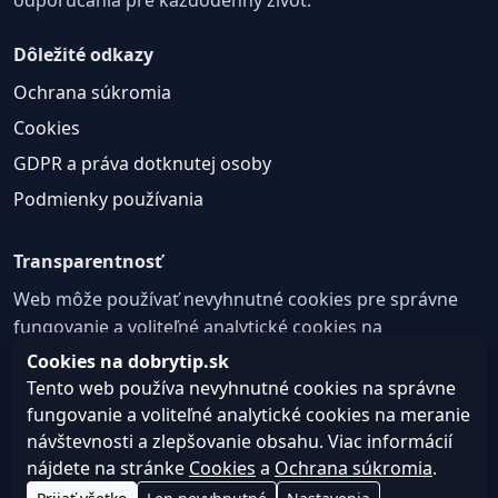
Dôležité odkazy
Ochrana súkromia
Cookies
GDPR a práva dotknutej osoby
Podmienky používania
Transparentnosť
Web môže používať nevyhnutné cookies pre správne
fungovanie a voliteľné analytické cookies na
zlepšovanie obsahu a používateľskej skúsenosti.
Cookies na dobrytip.sk
Tento web používa nevyhnutné cookies na správne
Nastavenie cookies
fungovanie a voliteľné analytické cookies na meranie
návštevnosti a zlepšovanie obsahu. Viac informácií
nájdete na stránke
Cookies
a
Ochrana súkromia
.
© 2026 dobrytip.sk