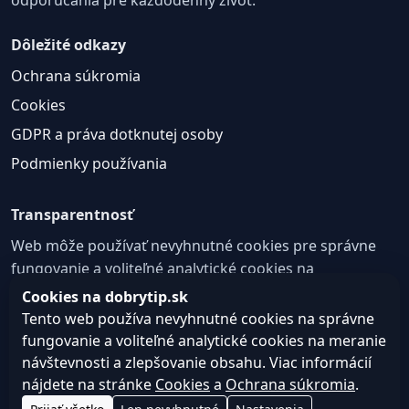
Dôležité odkazy
Ochrana súkromia
Cookies
GDPR a práva dotknutej osoby
Podmienky používania
Transparentnosť
Web môže používať nevyhnutné cookies pre správne
fungovanie a voliteľné analytické cookies na
zlepšovanie obsahu a používateľskej skúsenosti.
Cookies na dobrytip.sk
Tento web používa nevyhnutné cookies na správne
Nastavenie cookies
fungovanie a voliteľné analytické cookies na meranie
návštevnosti a zlepšovanie obsahu. Viac informácií
nájdete na stránke
Cookies
a
Ochrana súkromia
.
© 2026 dobrytip.sk