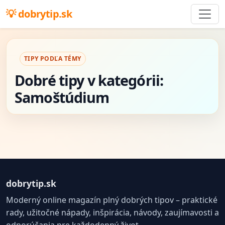
dobrytip.sk
TIPY PODĽA TÉMY
Dobré tipy v kategórii:
Samoštúdium
dobrytip.sk
Moderný online magazín plný dobrých tipov – praktické
rady, užitočné nápady, inšpirácia, návody, zaujímavosti a
odporúčania pre každodenný život.