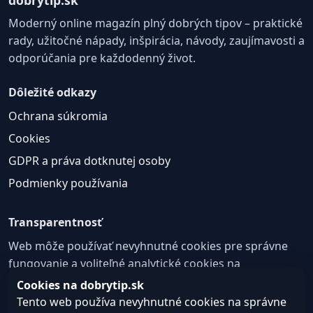
Moderný online magazín plný dobrých tipov – praktické
rady, užitočné nápady, inšpirácia, návody, zaujímavosti a
odporúčania pre každodenný život.
Dôležité odkazy
Ochrana súkromia
Cookies
GDPR a práva dotknutej osoby
Podmienky používania
Transparentnosť
Web môže používať nevyhnutné cookies pre správne
fungovanie a voliteľné analytické cookies na
zlepšovanie obsahu a používateľskej skúsenosti.
Cookies na dobrytip.sk
Tento web používa nevyhnutné cookies na správne
Nastavenie cookies