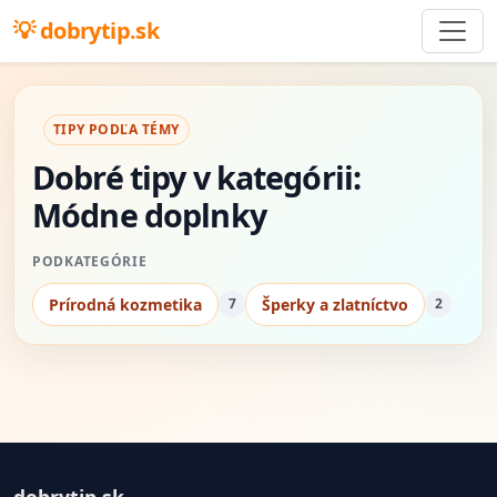
dobrytip.sk
TIPY PODĽA TÉMY
Dobré tipy v kategórii:
Módne doplnky
PODKATEGÓRIE
Prírodná kozmetika
Šperky a zlatníctvo
7
2
dobrytip.sk