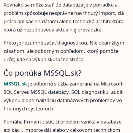
Rovnako sa môže stať, že databáza je v poriadku a
problém spôsobuje nesprávne navrhnutý import, zlá
práca aplikácie s dátami alebo technická architektúra,
ktorá už nezodpovedá aktuálnej prevádzke.
Preto je rozumné začať diagnostikou. Nie okamžitým
zásahom, ale odborným pohľadom, ktorý pomôže
určiť, kde sa výkon skutočne stráca.
Čo ponúka MSSQL.sk?
MSSQL.sk
je odborná služba zameraná na Microsoft
SQL Server, MSSQL databázy, SQL diagnostiku, audit
výkonu a optimalizáciu databázových problémov vo
firemných systémoch.
Pomáha firmám zistiť, či problém vzniká v databáze,
aplikácii, importe dát alebo v celkovom technickom