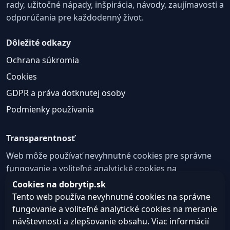
rady, užitočné nápady, inšpirácia, návody, zaujímavosti a
odporúčania pre každodenný život.
Dôležité odkazy
Ochrana súkromia
Cookies
GDPR a práva dotknutej osoby
Podmienky používania
Transparentnosť
Web môže používať nevyhnutné cookies pre správne
fungovanie a voliteľné analytické cookies na
zlepšovanie obsahu a používateľskej skúsenosti.
Cookies na dobrytip.sk
Tento web používa nevyhnutné cookies na správne
Nastavenie cookies
fungovanie a voliteľné analytické cookies na meranie
návštevnosti a zlepšovanie obsahu. Viac informácií