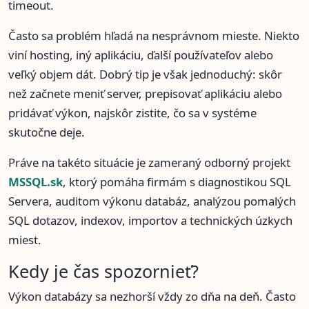
timeout.
Často sa problém hľadá na nesprávnom mieste. Niekto
viní hosting, iný aplikáciu, ďalší používateľov alebo
veľký objem dát. Dobrý tip je však jednoduchý: skôr
než začnete meniť server, prepisovať aplikáciu alebo
pridávať výkon, najskôr zistite, čo sa v systéme
skutočne deje.
Práve na takéto situácie je zameraný odborný projekt
MSSQL.sk
, ktorý pomáha firmám s diagnostikou SQL
Servera, auditom výkonu databáz, analýzou pomalých
SQL dotazov, indexov, importov a technických úzkych
miest.
Kedy je čas spozornieť?
Výkon databázy sa nezhorší vždy zo dňa na deň. Často