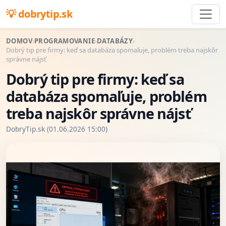
dobrytip.sk
DOMOV
›
PROGRAMOVANIE
›
DATABÁZY
›
Dobrý tip pre firmy: keď sa databáza spomaľuje, problém treba najskôr
správne nájsť
Dobrý tip pre firmy: keď sa
databáza spomaľuje, problém
treba najskôr správne nájsť
DobryTip.sk (01.06.2026 15:00)