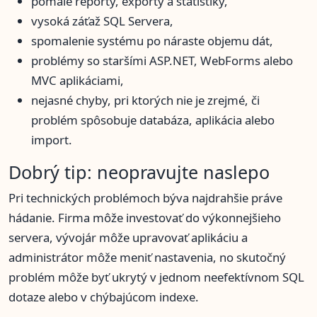
pomalé reporty, exporty a štatistiky,
vysoká záťaž SQL Servera,
spomalenie systému po náraste objemu dát,
problémy so staršími ASP.NET, WebForms alebo
MVC aplikáciami,
nejasné chyby, pri ktorých nie je zrejmé, či
problém spôsobuje databáza, aplikácia alebo
import.
Dobrý tip: neopravujte naslepo
Pri technických problémoch býva najdrahšie práve
hádanie. Firma môže investovať do výkonnejšieho
servera, vývojár môže upravovať aplikáciu a
administrátor môže meniť nastavenia, no skutočný
problém môže byť ukrytý v jednom neefektívnom SQL
dotaze alebo v chýbajúcom indexe.