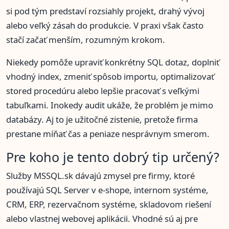
si pod tým predstaví rozsiahly projekt, drahý vývoj
alebo veľký zásah do produkcie. V praxi však často
stačí začať menším, rozumným krokom.
Niekedy pomôže upraviť konkrétny SQL dotaz, doplniť
vhodný index, zmeniť spôsob importu, optimalizovať
stored procedúru alebo lepšie pracovať s veľkými
tabuľkami. Inokedy audit ukáže, že problém je mimo
databázy. Aj to je užitočné zistenie, pretože firma
prestane míňať čas a peniaze nesprávnym smerom.
Pre koho je tento dobrý tip určený?
Služby MSSQL.sk dávajú zmysel pre firmy, ktoré
používajú SQL Server v e-shope, internom systéme,
CRM, ERP, rezervačnom systéme, skladovom riešení
alebo vlastnej webovej aplikácii. Vhodné sú aj pre