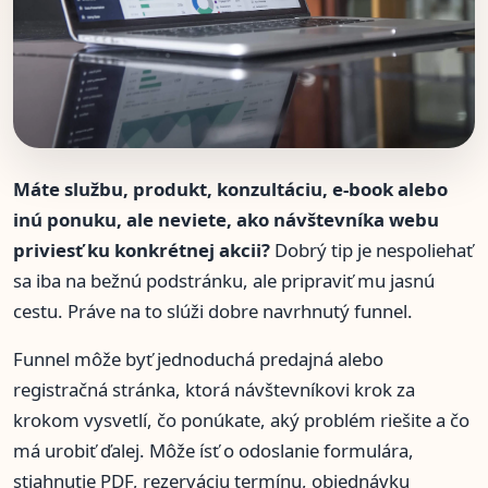
Máte službu, produkt, konzultáciu, e-book alebo
inú ponuku, ale neviete, ako návštevníka webu
priviesť ku konkrétnej akcii?
Dobrý tip je nespoliehať
sa iba na bežnú podstránku, ale pripraviť mu jasnú
cestu. Práve na to slúži dobre navrhnutý funnel.
Funnel môže byť jednoduchá predajná alebo
registračná stránka, ktorá návštevníkovi krok za
krokom vysvetlí, čo ponúkate, aký problém riešite a čo
má urobiť ďalej. Môže ísť o odoslanie formulára,
stiahnutie PDF, rezerváciu termínu, objednávku