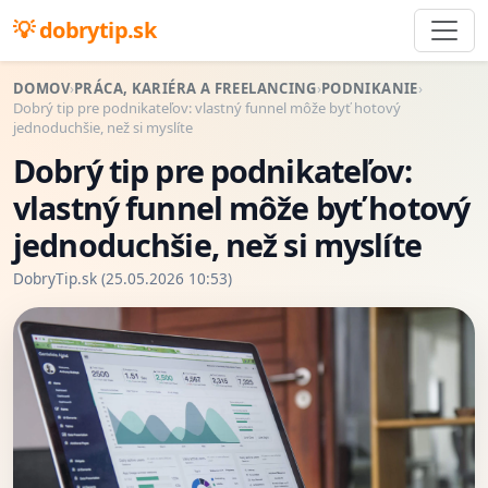
dobrytip.sk
DOMOV
›
PRÁCA, KARIÉRA A FREELANCING
›
PODNIKANIE
›
Dobrý tip pre podnikateľov: vlastný funnel môže byť hotový
jednoduchšie, než si myslíte
Dobrý tip pre podnikateľov:
vlastný funnel môže byť hotový
jednoduchšie, než si myslíte
DobryTip.sk (25.05.2026 10:53)